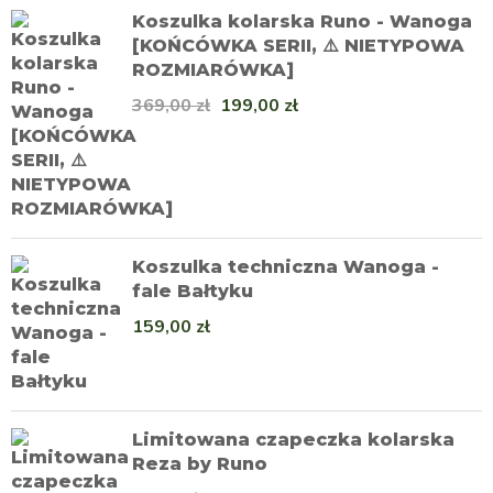
Koszulka kolarska Runo - Wanoga
[KOŃCÓWKA SERII, ⚠️ NIETYPOWA
ROZMIARÓWKA]
369,00
zł
199,00
zł
Koszulka techniczna Wanoga -
fale Bałtyku
159,00
zł
Limitowana czapeczka kolarska
Reza by Runo