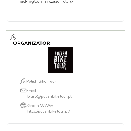
Tracking/pomiar czasu
Poltrax
ORGANIZATOR
Polish Bike Tour
Email
biuro@polishbiketour.pl
Strona WWW
http://polishbiketour.pl/