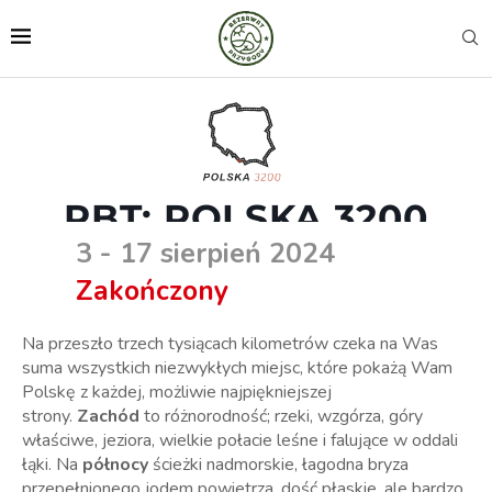
PBT: POLSKA 3200
3 - 17 sierpień 2024
Zakończony
Na przeszło trzech tysiącach kilometrów czeka na Was
suma wszystkich niezwykłych miejsc, które pokażą Wam
Polskę z każdej, możliwie najpiękniejszej
strony.
Zachód
to różnorodność; rzeki, wzgórza, góry
właściwe, jeziora, wielkie połacie leśne i falujące w oddali
łąki. Na
północy
ścieżki nadmorskie, łagodna bryza
przepełnionego jodem powietrza, dość płaskie, ale bardzo