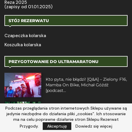
Reza 2025
(zapisy od 01.01.2025)
STÓJ REZERWATU
Czapeczka kolarska
Koszulka kolarska
PRZYGOTOWANIE DO ULTRAMARATONU
Kto pyta, nie błądzi! [Q&A] – Zielony F16,
Mamba On Bike, Michał Góźdź
[podcast...
Podczas przeglądania stron internetowych Sklepu używane są
Podążaj w stronę mety – Radek
jedynie niezbędne do działania pliki „cookies”. Ich stosowanie
Gołębiewski [podcast #23]
ma na celu poprawne działanie stron Sklepu Rezerwat
Przygody.
Akceptuję
Dowiedz się więcej