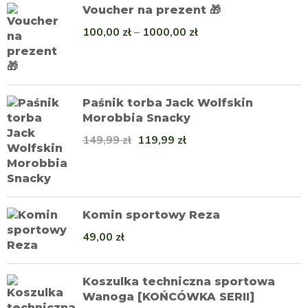
Voucher na prezent 🎁
100,00
zł
–
1000,00
zł
Paśnik torba Jack Wolfskin
Morobbia Snacky
149,99
zł
119,99
zł
Komin sportowy Reza
49,00
zł
Koszulka techniczna sportowa
Wanoga [KOŃCÓWKA SERII]