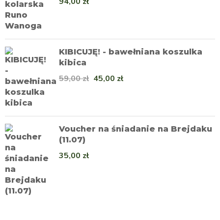
94,00
zł
KIBICUJĘ! - bawełniana koszulka
kibica
59,00
zł
45,00
zł
Voucher na śniadanie na Brejdaku
(11.07)
35,00
zł