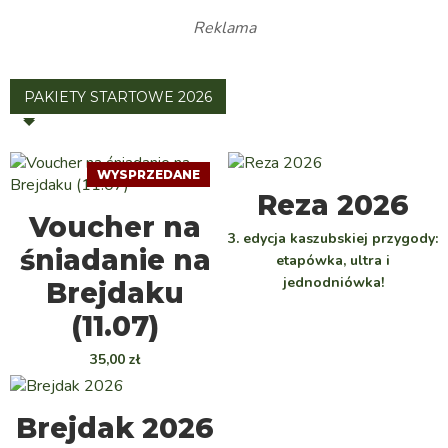
Reklama
PAKIETY STARTOWE 2026
WYSPRZEDANE
WYBIERZ
Reza 2026
DOWIEDZ SIĘ WIĘCEJ
Voucher na
3. edycja kaszubskiej przygody:
śniadanie na
etapówka, ultra i
jednodniówka!
Brejdaku
(11.07)
35,00
zł
WYBIERZ
Brejdak 2026