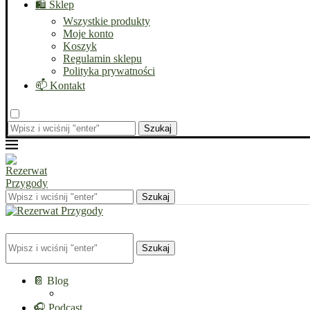
🛍️ Sklep
Wszystkie produkty
Moje konto
Koszyk
Regulamin sklepu
Polityka prywatności
📫 Kontakt
Szukaj
Szukaj
Szukaj
📔 Blog
🎧 Podcast