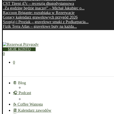
CST Tirent 47c – recenzja długodystansowa
„Za godzinę będzie inaczej” – Michał Jakubiec o...
Raccoon Brigante: rozrabiaka w Rezerwacie
Gorący kalendarz grawelowych przygód 2026
Szop(a) i Proziak – gravelowe smaki z Podkarpacia...
Fizik Terra Atlas – gravelowe buty na każda...
MOJE KONTO
0
0
📔 Blog
🎧 Podcast
☕ Coffee Wanoga
📆 Kalendarz zawodów