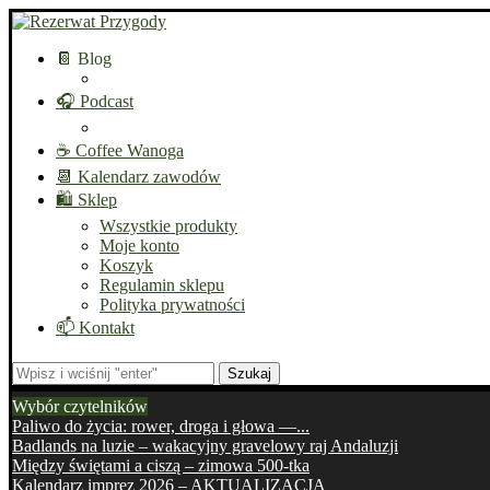
📔 Blog
🎧 Podcast
☕ Coffee Wanoga
📆 Kalendarz zawodów
🛍️ Sklep
Wszystkie produkty
Moje konto
Koszyk
Regulamin sklepu
Polityka prywatności
📫 Kontakt
Szukaj
Wybór czytelników
Paliwo do życia: rower, droga i głowa —...
Badlands na luzie – wakacyjny gravelowy raj Andaluzji
Między świętami a ciszą – zimowa 500-tka
Kalendarz imprez 2026 – AKTUALIZACJA